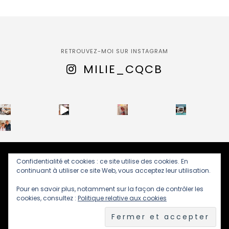
RETROUVEZ-MOI SUR INSTAGRAM
MILIE_CQCB
Confidentialité et cookies : ce site utilise des cookies. En
(C) 2019-2026 - Disney Addicts : Votre guide pour réserver,
continuant à utiliser ce site Web, vous acceptez leur utilisation.
économiser et vivre la magie de Disneyland Paris. Tous droits
réservés.
Pour en savoir plus, notamment sur la façon de contrôler les
cookies, consultez :
Politique relative aux cookies
C’EST QUOI CE BRUIT ?
C’EST QUOI CE VOYAGE ?