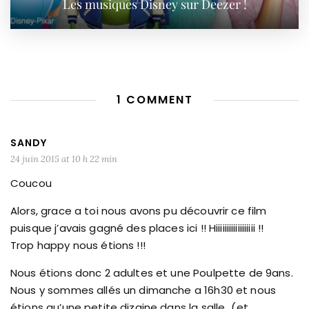
Les musiques Disney sur Deezer !
1 COMMENT
SANDY
24 juin 2015 at 10 h 22 min
Coucou
Alors, grace a toi nous avons pu découvrir ce film
puisque j’avais gagné des places ici !! Hiiiiiiiiiiiiiiiiii !!
Trop happy nous étions !!!
Nous étions donc 2 adultes et une Poulpette de 9ans.
Nous y sommes allés un dimanche a 16h30 et nous
étions qu’une petite dizaine dans la salle…(et