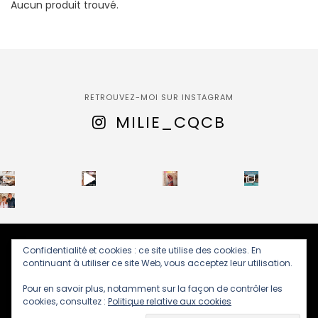
Aucun produit trouvé.
RETROUVEZ-MOI SUR INSTAGRAM
MILIE_CQCB
Confidentialité et cookies : ce site utilise des cookies. En
(C) 2019-2026 - Disney Addicts : Votre guide pour réserver,
continuant à utiliser ce site Web, vous acceptez leur utilisation.
économiser et vivre la magie de Disneyland Paris. Tous droits
réservés.
Pour en savoir plus, notamment sur la façon de contrôler les
cookies, consultez :
Politique relative aux cookies
C’EST QUOI CE BRUIT ?
C’EST QUOI CE VOYAGE ?